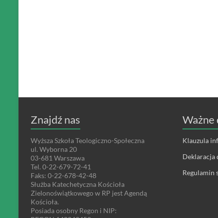
Znajdź nas
Ważne 
Wyższa Szkoła Teologiczno-Społeczna
Klauzula i
ul. Wyborna 20
Deklaracja 
03-681 Warszawa
Tel. 0-22-679-72-41
Regulamin s
Faks: 0-22-678-42-48
Służba Katechetyczna Kościoła
Zielonoświątkowego w RP jest Agendą
Kościoła.
Posiada osobny Regon i NIP: