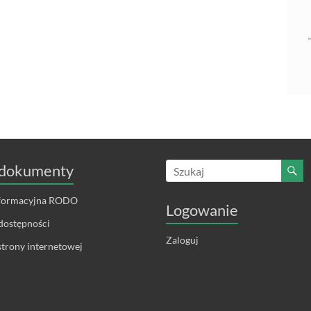
dokumenty
nformacyjna RODO
Logowanie
dostępności
Zaloguj
trony internetowej