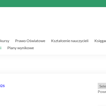
kursy
Prawo Oświatowe
Kształcenie nauczycieli
Księga
i
Plany wynikowe
026
Powe