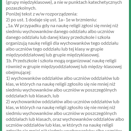
(grupy międzyklasowe), a nie w punktach katechetycznych
pozaszkolnych.
Poniżej tekst z w/w rozporządzenia:
2) po ust. 1 dodaje się ust. 1a–1e w brzmieniu:
„1a. W przypadku gdy na naukę religii zgłosi się mniej niż
siedmiu wychowanków danego oddziału albo uczniów
danego oddziału lub danej klasy przedszkole i szkoła
organizują naukę religii dla wychowanków tego oddziału
albo uczniów tego oddziału lub tej klasy w grupie
międzyoddziałowej lub grupie międzyklasowej.
1b. Przedszkole i szkoła mogą organizować naukę religii
również w grupie międzyoddziałowej lub między-klasowej
obejmującej:
1) wychowanków oddziałów albo uczniów oddziałów lub
klas, w których na naukę religii zgłosiło się nie mniej niż
siedmiu wychowanków albo uczniów w poszczególnych
oddziałach lub klasach, lub
2) wychowanków oddziałów albo uczniów oddziałów lub
klas, w których na naukę religii zgłosiło się nie mniej niż
siedmiu wychowanków albo uczniów w poszczególnych
oddziałach lub klasach, oraz wychowanków oddziałów albo
uczniów oddziałów lub klas, w których na naukę religii
zgłosiło się mniej niż siedmiu wychowanków albo uczniów