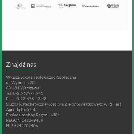
Znajdź nas
Wyższa Szkoła Teologiczno-Społeczna
ul. Wyborna 20
03-681 Warszawa
Tel. 0-22-679-72-41
Faks: 0-22-678-42-48
Służba Katechetyczna Kościoła Zielonoświątkowego w RP jest
Agendą Kościoła.
Posiada osobny Regon i NIP:
REGON 142249459
NIP 5242702406