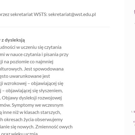
rzez sekretariat WSTS: sekretariat@wst.edu.pl
z dysleksją
dności w uczeniu się czytania
ami w nauce czytania i pisania przy
i na poziomie co najmniej
kulturowych. Jest spowodowana
zęsto uwarunkowane jest
i wzrokowej – objawiającej się
 – objawiającej się słyszeniem,
. Objawy dysleksji rozwojowej
mptomów. Symptomy we wczesnym
ą inne niż w klasach starszych,
h okresach życia obserwujemy
wianie się nowych. Zmienność owych
 oraz wieku ucznia.