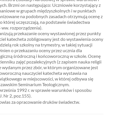
ych. Brzmi on następująco: Uczniowie korzystający z
yznaniowe w grupach międzyszkolnych i w punktach
rganizowane na podobnych zasadach otrzymują ocenę z
do której uczęszczają, na podstawie świadectwa
4 ww. rozporządzenia).
anizują przekazanie oceny wystawionej przez punkty
yciel katecheta zobligowany jest do wystawienia oceny
dzielą rok szkolny na trymestry, w takiej sytuacji
inien o przekazaniu oceny przez ucznia dla
giczną śródroczną i końcoworoczną w szkole. Ocenę
enniku zajęć pozalekcyjnych (z zapisem nauka religii
nie wydanym przez zbór, w którym organizowane jest
coworoczną nauczyciel katecheta wystawia na
wiątkowego w miejscowości, w której odbywa się
arszawskim Seminarium Teologicznym.
września 1992 r. w sprawie warunków i sposobu
. Nr 2, poz.155).
howlas za opracowanie druków świadectw.