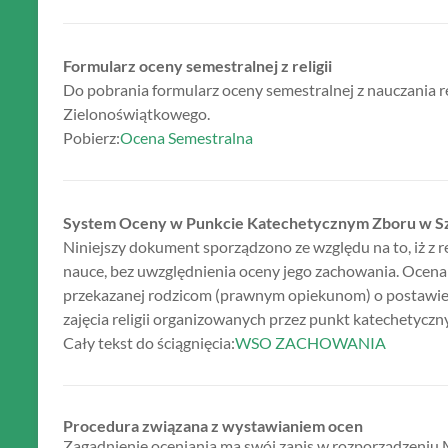
Formularz oceny semestralnej z religii
Do pobrania formularz oceny semestralnej z nauczania r
Zielonoświątkowego.
Pobierz:
Ocena Semestralna
System Oceny w Punkcie Katechetycznym Zboru w S
Niniejszy dokument sporządzono ze względu na to, iż z re
nauce, bez uwzględnienia oceny jego zachowania. Ocena
przekazanej rodzicom (prawnym opiekunom) o postawie 
zajęcia religii organizowanych przez punkt katechetyc
Cały tekst do ściągnięcia:
WSO ZACHOWANIA
Procedura związana z wystawianiem ocen
Zagadnienie oceniania ma swój zapis w rozporządzeniu