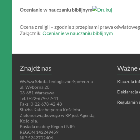
Ocenianie w nauczaniu biblijnym
Ocena z religii – zgodnie z przepisami prawa oświatoweg
Załącznik:
Ocenianie w nauczaniu biblijnym
Znajdź nas
Ważne 
Wyższa Szkoła Teologiczno-Społeczna
Klauzula i
ul. Wyborna 20
Deklaracja 
03-681 Warszawa
Tel. 0-22-679-72-41
Regulamin s
Faks: 0-22-678-42-48
Służba Katechetyczna Kościoła
Zielonoświątkowego w RP jest Agendą
Kościoła.
Posiada osobny Regon i NIP:
REGON 142249459
NIP 5242702406