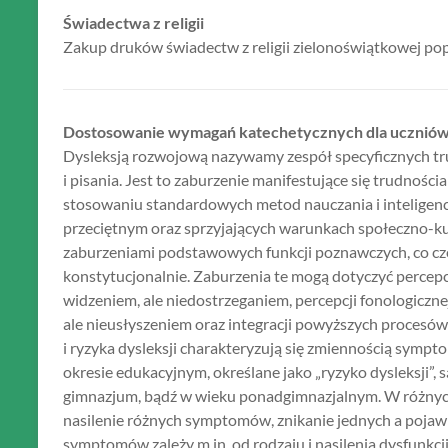
Świadectwa z religii
Zakup druków świadectw z religii zielonoświątkowej pop
Dostosowanie wymagań katechetycznych dla uczniów 
Dysleksją rozwojową nazywamy zespół specyficznych tru
i pisania. Jest to zaburzenie manifestujące się trudności
stosowaniu standardowych metod nauczania i inteligencj
przeciętnym oraz sprzyjających warunkach społeczno-
zaburzeniami podstawowych funkcji poznawczych, co c
konstytucjonalnie. Zaburzenia te mogą dotyczyć percepcj
widzeniem, ale niedostrzeganiem, percepcji fonologicznej
ale nieusłyszeniem oraz integracji powyższych procesów
i ryzyka dysleksji charakteryzują się zmiennością sy
okresie edukacyjnym, określane jako „ryzyko dysleksji”, s
gimnazjum, bądź w wieku ponadgimnazjalnym. W różnyc
nasilenie różnych symptomów, znikanie jednych a poja
symptomów zależy m.in. od rodzaju i nasilenia dysfunkcji