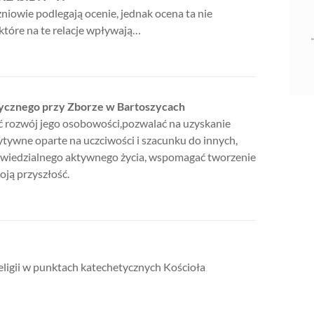
zniowie podlegają ocenie, jednak ocena ta nie
 które na te relacje wpływają…
tycznego przy Zborze w Bartoszycach
ć rozwój jego osobowości,pozwalać na uzyskanie
tywne oparte na uczciwości i szacunku do innych,
powiedzialnego aktywnego życia, wspomagać tworzenie
oją przyszłość.
eligii w punktach katechetycznych Kościoła