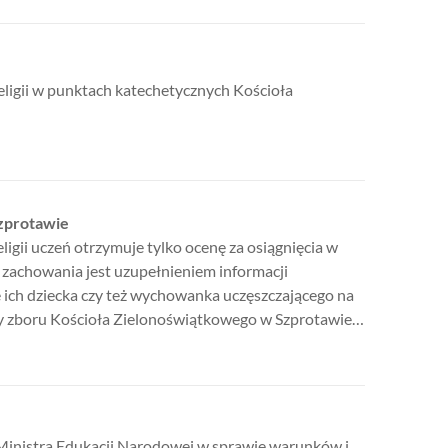
eligii w punktach katechetycznych Kościoła
zprotawie
ligii uczeń otrzymuje tylko ocenę za osiągnięcia w
 zachowania jest uzupełnieniem informacji
ich dziecka czy też wychowanka uczęszczającego na
zny zboru Kościoła Zielonoświątkowego w Szprotawie…
 Ministra Edukacji Narodowej w sprawie warunków i