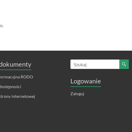
o.
dokumenty
nformacyjna RODO
Logowanie
dostępności
Zaloguj
trony internetowej