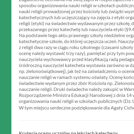
sposobu organizowania nauki religii w szkołach publiczn
nauki religii prowadzonej przez kościoły lub związki w
katechetycznych lub uczęszczający na zajęcia z etyki o
religii (etyki) na świadectwie wydawanym przez szkołę, 
przekazanego przez katechetę lub nauczyciela etyki (§9.
Na podstawie tego aktu prawnego szkoły niedzielne org
katechetyczne szkole, do której uczęszcza uczeń. Naucz
z religii dwa razy w ciągu roku szkolnego (czasami szkoły 
ocenę należy wystawić trzy razy), pamiętać przy tym pow
nauczyciela wychowawcy przed klasyfikacją radą pedago
śródroczną nauczyciel katecheta wystawia zarówno w dzi
np. zielonoświątkowej), jak też na zaświadczeniu o oce
nauczanie religii w ramach systemu oświaty. Ocenę koń
świadectwie wydanym przez zbór Kościoła np. Zielonoś
nauczanie religii. Druki świadectw należy zakupić w W
Rozporządzenie Ministra Edukacji Narodowej z dnia 14 
organizowania nauki religii w szkołach publicznych (Dz. U
W tym miejscu serdeczne podziękowanie dla Agaty Cic
Kryteria oceny uczniów na lekcjach katechezy