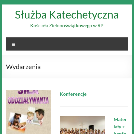
Skip
Służba Katechetyczna
to
content
Kościoła Zielonoświątkowego w RP
Menu
Wydarzenia
Konferencje
Mater
iały z
konfe