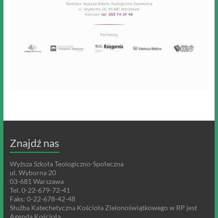
Znajdź nas
Wyższa Szkoła Teologiczno-Społeczna
ul. Wyborna 20
03-681 Warszawa
Tel. 0-22-679-72-41
Faks: 0-22-678-42-48
Służba Katechetyczna Kościoła Zielonoświątkowego w RP jest
Agendą Kościoła.