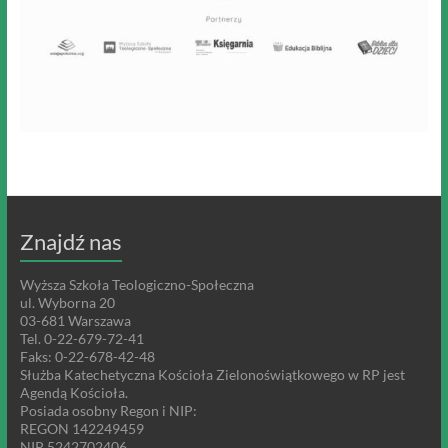
Znajdź nas
Wyższa Szkoła Teologiczno-Społeczna
ul. Wyborna 20
03-681 Warszawa
Tel. 0-22-679-72-41
Faks: 0-22-678-42-48
Służba Katechetyczna Kościoła Zielonoświątkowego w RP jest
Agendą Kościoła.
Posiada osobny Regon i NIP:
REGON 142249459
NIP 5242702406